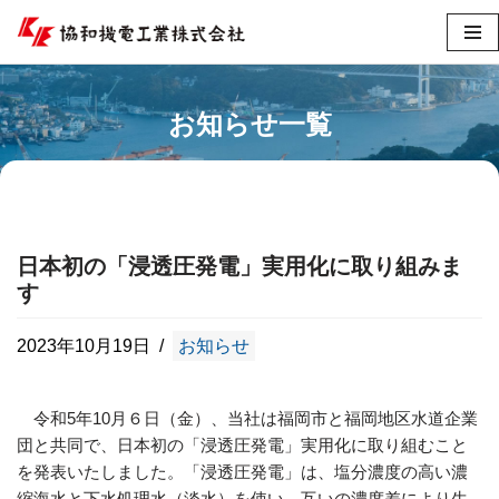
コ
ン
テ
お知らせ一覧
ン
ツ
へ
ス
キ
日本初の「浸透圧発電」実用化に取り組みま
ッ
す
プ
2023年10月19日
お知らせ
令和5年10月６日（金）、当社は福岡市と福岡地区水道企業
団と共同で、日本初の「浸透圧発電」実用化に取り組むこと
を発表いたしました。「浸透圧発電」は、塩分濃度の高い濃
縮海水と下水処理水（淡水）を使い、互いの濃度差により生