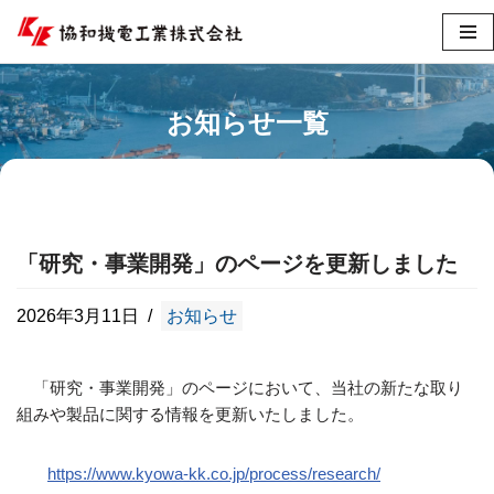
コ
ン
テ
お知らせ一覧
ン
ツ
へ
ス
キ
「研究・事業開発」のページを更新しました
ッ
プ
2026年3月11日
お知らせ
「研究・事業開発」のページにおいて、当社の新たな取り
組みや製品に関する情報を更新いたしました。
https://www.kyowa-kk.co.jp/process/research/