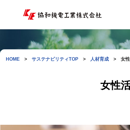
コ
ン
テ
ン
ツ
へ
HOME
>
サステナビリティTOP
>
人材育成
>
女性
ス
キ
ッ
女性
プ