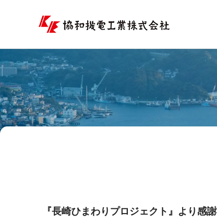
コ
ン
テ
ン
ツ
へ
ス
キ
ッ
プ
『長崎ひまわりプロジェクト』より感謝