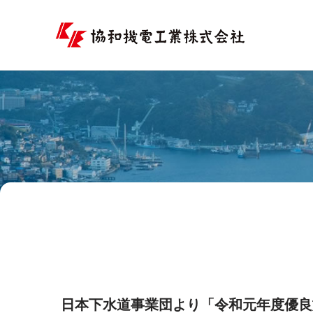
コ
ン
テ
ン
ツ
へ
ス
キ
ッ
プ
日本下水道事業団より「令和元年度優良