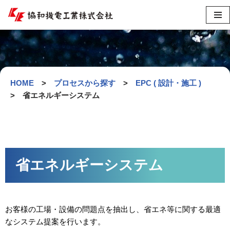
コ
ン
テ
ン
ツ
HOME
>
プロセスから探す
>
EPC ( 設計・施工 )
へ
>
省エネルギーシステム
ス
キ
ッ
プ
省エネルギーシステム
お客様の工場・設備の問題点を抽出し、省エネ等に関する最適
なシステム提案を行います。